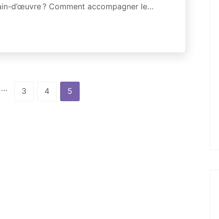
 main-d’œuvre ? Comment accompagner le…
…
3
4
5