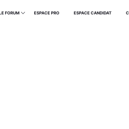
LE FORUM
ESPACE PRO
ESPACE CANDIDAT
C
:
MIXITÉ DES M
Home
/