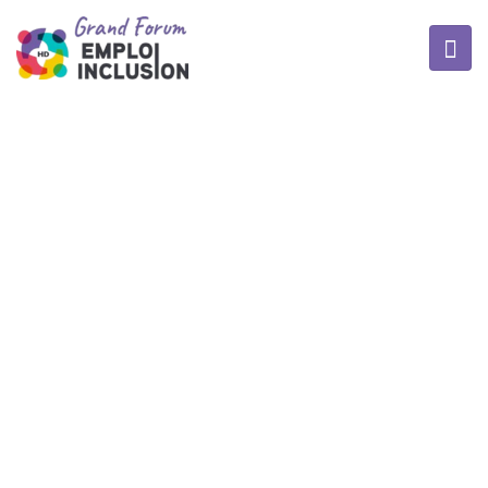
BLOG
Home
/
Schedule
/
16e édition du Grand Forum Emploi Diversité RH & RSE